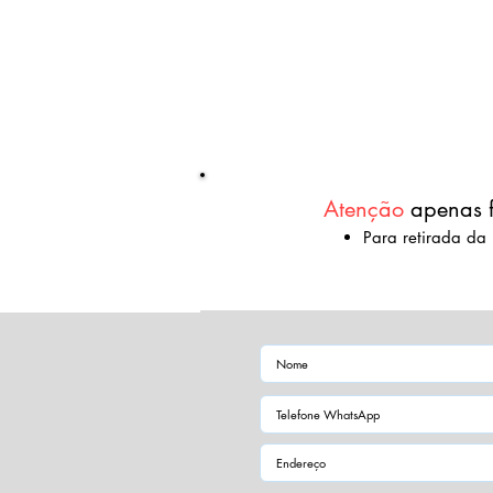
Home/Cidades
Login
Atenção
apenas f
​Para retirada d