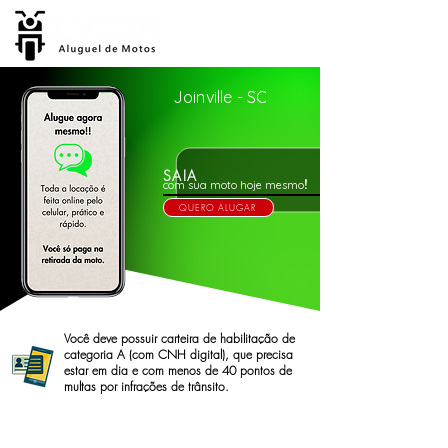
Joinville - SC
SAIA
!
com sua moto hoje mesmo
QUERO ALUGAR
Você deve possuir carteira de habilitação de
categoria A (com CNH digital), que precisa
estar em dia e com menos de 40 pontos de
multas por infrações de trânsito.