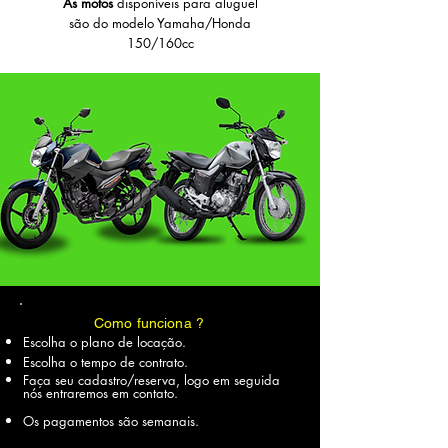
As motos
disponíveis para aluguel
são do modelo Yamaha/Honda
150/160cc
Como funciona ?
Escolha o plano de locação.
Escolha o tempo de contrato.
Faça seu cadastro/reserva,
logo em seguida
nós entraremos em contato
.
Os pagamentos são semanais.