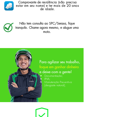
Comprovante de
residência (não precisa
estar em seu nome) e ter mais de 20 anos
de idade.
Não tem consulta ao SPC/Serasa, fique
tranquilo.
Chame agora mesmo, e alugue uma
moto.
Para agilizar seu trabalho,
foque em ganhar dinheiro
e deixe com a gente!
Documentação;
IPVA;
Manutenção Preventiva
(
desgaste
natural);