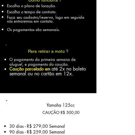
Como funciona ?
Escolha o plano de locação.
Escolha o tempo de contrato.
Faça seu cadastro/reserva,
logo em seguida
nós entraremos em contato
.
Os pagamentos são semanais.
Para retirar a moto ?
O pagamento da primeira semana de
aluguel, e pagamento do caução.
até 2x no boleto
Caução parcelado em
semanal ou no cartão em 12x.
Plano
Yamaha 125cc
Básico
CAUÇÃO R$ 500,00
30 dias - R$ 279,00 Semanal
90 dias - R$ 259,00 Semanal