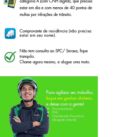
categoria A (com CNH digital), que precisa
estar em dia e com menos de 40 pontos de
multas por infrações de trânsito.
Comprovante de
residência (não precisa
estar em seu nome).
Não tem consulta ao SPC/ Serasa, fique
tranquilo.
Chame agora mesmo, e alugue uma moto.
Para agilizar seu trabalho,
foque em ganhar dinheiro
e deixe com a gente!
Documentação;
IPVA;
Manutenção Preventiva
(
desgaste
natural);