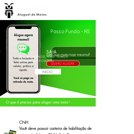
Passo Fundo - RS
SAIA
!
com sua moto hoje mesmo
NO MOMENTO NÃO TEMOS
MOTOS DISPONÍVEL
QUERO ALUGAR
INICIO
O que é preciso para alugar uma moto
?
CNH
Você deve possuir carteira de habilitação de