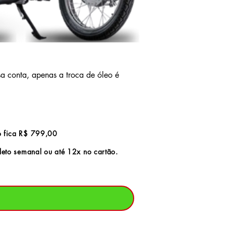
sa conta
, apenas
a
troca de ó
leo é
o fica R$ 799,00
oleto semanal ou até 12x no cartão.